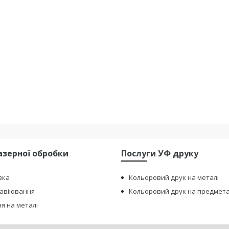
азерної обробки
Послуги УФ друку
зка
Кольоровий друк на металі
равіювання
Кольоровий друк на предмет
я на металі