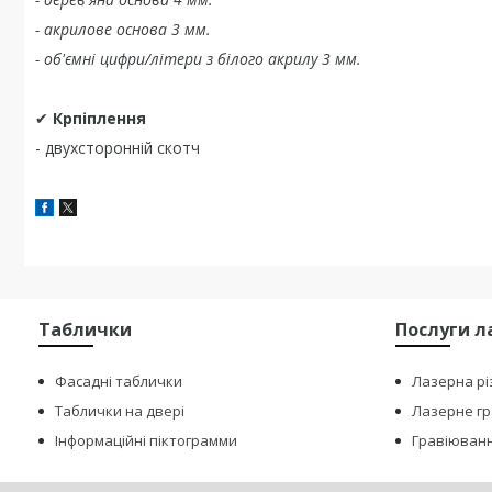
- акрилове основа 3 мм.
- об'ємні цифри/літери з білого акрилу 3 мм.
✔
Крпіплення
- двухсторонній скотч
Таблички
Послуги л
Фасадні таблички
Лазерна рі
Таблички на двері
Лазерне г
Інформаційні піктограмми
Гравіюванн