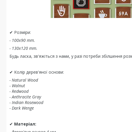
✔ Розміри:
- 100x90 mm.
- 130x120 mm.
Будь ласка, зв'яжіться з нами, у разі потреби збілшення роз
✔ Колір дерев'яної основи:
- Natural Wood
- Walnut
- Redwood
- Anthracite Gray
- Indian Rosewood
- Dark Wenge
✔
Матеріал:
- дерев'яна основа 4 мм.