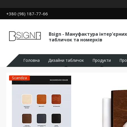
+380 (98) 187-77-66
Bsign - Мануфактура інтер'єрних
табличок та номерків
Головна
Дизайни табличок
Продукти
Про
Scandza