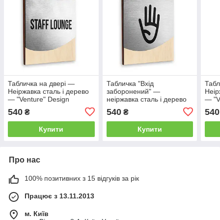
Табличка на двері —
Табличка "Вхід
Табл
Неіржавка сталь і дерево
заборонений" —
Неір
— "Venture" Design
неіржавка сталь і дерево
— "V
— "Venture" Design
540
540
540
₴
₴
Купити
Купити
Про нас
100% позитивних з 15 відгуків за рік
Працює з 13.11.2013
м. Київ