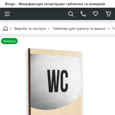
Bsign - Мануфактура інтер'єрних табличок та номерків
Вироби та послуги
Таблички для туалету та ванної
Т
Venture