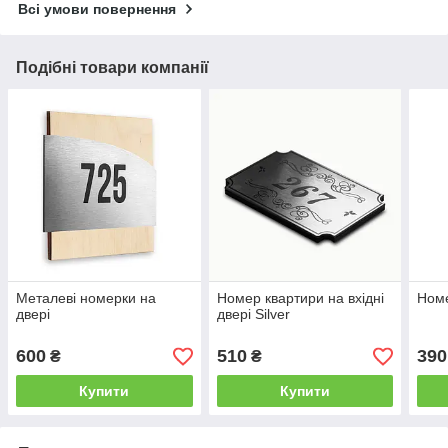
Всі умови повернення
Подібні товари компанії
Металеві номерки на
Номер квартири на вхідні
Номе
двері
двері Silver
600
510
390
₴
₴
Купити
Купити