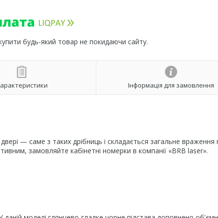
 купити будь-який товар не покидаючи сайту.
арактеристики
Інформація для замовлення
 двері — саме з таких дрібниць і складається загальне враження
итивним, замовляйте кабінетні номерки в компанії «BRB laser».
У даній моделі глянцево-гладке чорне підстава доповнено об'єм