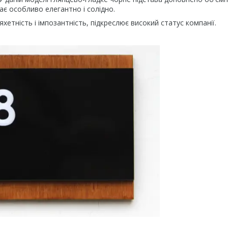
є особливо елегантно і солідно.
тність і імпозантність, підкреслює високий статус компанії.