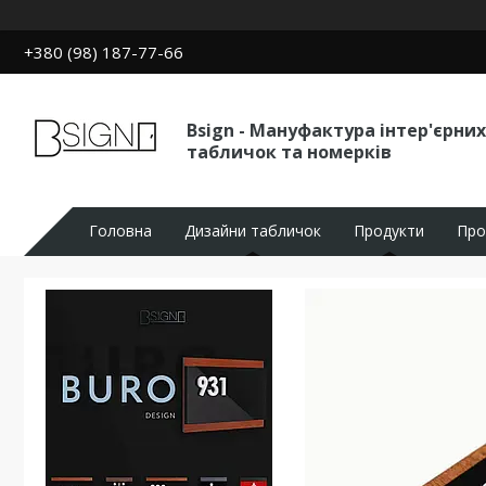
+380 (98) 187-77-66
Bsign - Мануфактура інтер'єрних
табличок та номерків
Головна
Дизайни табличок
Продукти
Про