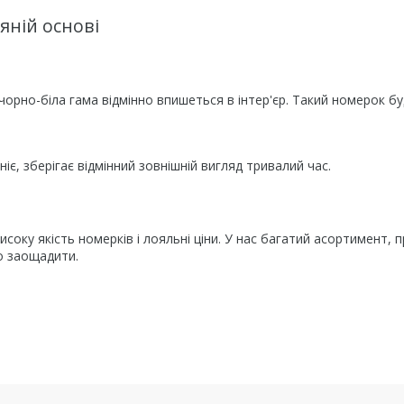
яній основі
чорно-біла гама відмінно впишеться в інтер'єр. Такий номерок б
іє, зберігає відмінний зовнішній вигляд тривалий час.
исоку якість номерків і лояльні ціни. У нас багатий асортимент, 
о заощадити.