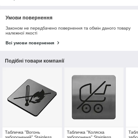
Умови повернення
Законом не передбачено повернення та обмін даного товару
належної якості
Всі умови повернення
Подібні товари компанії
Табличка "Вогонь
Табличка "Коляска
Табл
заборонений" Stainless
заборонена" Stainless
забо