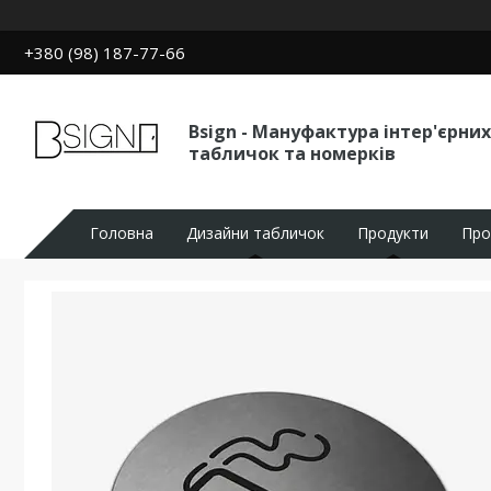
+380 (98) 187-77-66
Bsign - Мануфактура інтер'єрних
табличок та номерків
Головна
Дизайни табличок
Продукти
Про