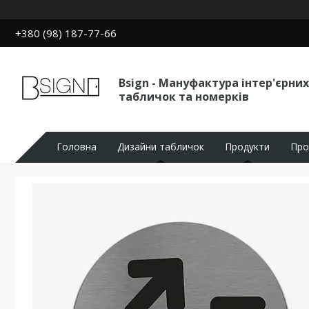
+380 (98) 187-77-66
Bsign - Мануфактура інтер'єрних
табличок та номерків
Головна
Дизайни табличок
Продукти
Про